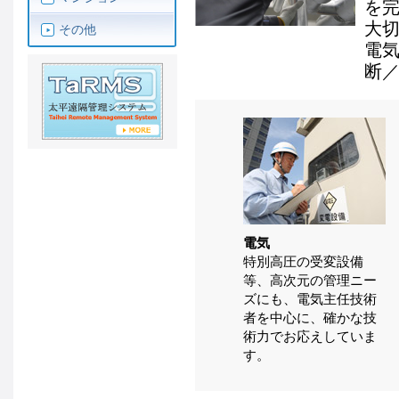
を
大
その他
電
断
電気
特別高圧の受変設備
等、高次元の管理ニー
ズにも、電気主任技術
者を中心に、確かな技
術力でお応えしていま
す。