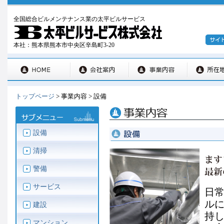
全国総合ビルメンテナンス業の太平ビルサービス
本社：熊本県熊本市中央区辛島町3-20
トップページ
> 事業内容 > 設備
設備
清掃
警備
サービス
日
ル
建設
持
マンション