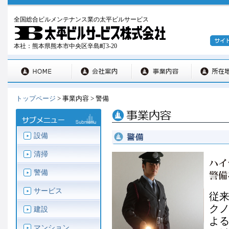
全国総合ビルメンテナンス業の太平ビルサービス
本社：熊本県熊本市中央区辛島町3-20
トップページ
> 事業内容 > 警備
設備
清掃
警備
サービス
従
ク
建設
よる
マンション