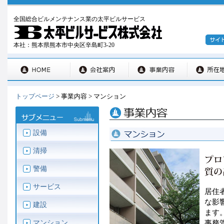
全国総合ビルメンテナンス業の太平ビルサービス
本社：熊本県熊本市中央区辛島町3-20
トップページ
> 事業内容 > マンション
設備
清掃
警備
サービス
居住
な影
建設
ます
事務
マンション